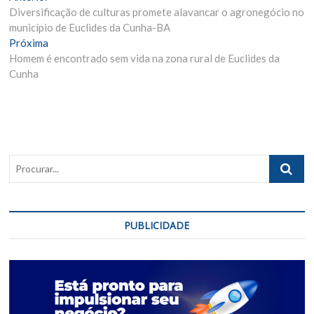
Anterior:
Diversificação de culturas promete alavancar o agronegócio no
de
município de Euclides da Cunha-BA
Post
Próxima
Próxima
Materia:
Homem é encontrado sem vida na zona rural de Euclides da
Cunha
Procurar..
PUBLICIDADE