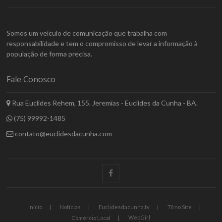
Somos um veículo de comunicação que trabalha com
responsabilidade e tem o compromisso de levar a informação à
população de forma precisa.
Fale Conosco
Rua Euclides Rehem, 155. Jeremias - Euclides da Cunha - BA.
(75) 99992-1485
contato@euclidesdacunha.com
facebook
Início
Notícias
Euclidesdacunha.tv
Tô no Site
WebGirl
Comércio Local