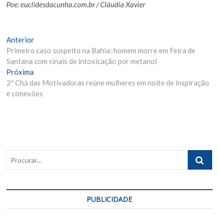
Poe: euclidesdacunha.com.br / Cláudia Xavier
Navegação
Matéria
Anterior
Anterior:
Primeiro caso suspeito na Bahia: homem morre em Feira de
de
Santana com sinais de intoxicação por metanol
Post
Próxima
Próxima
Materia:
2º Chá das Motivadoras reúne mulheres em noite de inspiração
e conexões
Procurar..
PUBLICIDADE